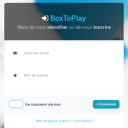
BoxToPlay
Merci de vous
identifier
ou de vous
inscrire
Se souvenir de moi
Connexion
-
Mot de passe oublié ?
Inscription