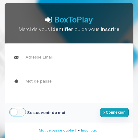
BoxToPlay
Merci de vous
identifier
ou de vous
inscrire
Se souvenir de moi
Connexion
-
Mot de passe oublié ?
Inscription