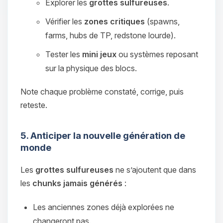
Explorer les
grottes sulfureuses
.
Vérifier les
zones critiques
(spawns,
farms, hubs de TP, redstone lourde).
Tester les
mini jeux
ou systèmes reposant
sur la physique des blocs.
Note chaque problème constaté, corrige, puis
reteste.
5. Anticiper la nouvelle génération de
monde
Les
grottes sulfureuses
ne s’ajoutent que dans
les
chunks jamais générés
:
Les anciennes zones déjà explorées ne
changeront pas.