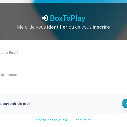
BoxToPlay
Merci de vous
identifier
ou de vous
inscrire
 souvenir de moi
-
Mot de passe oublié ?
Inscription