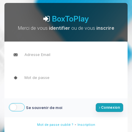
BoxToPlay
Merci de vous
identifier
ou de vous
inscrire
Se souvenir de moi
Connexion
-
Mot de passe oublié ?
Inscription