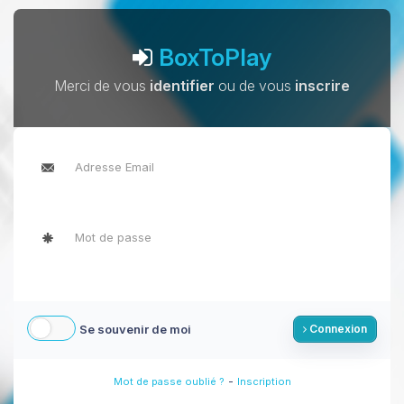
BoxToPlay
Merci de vous
identifier
ou de vous
inscrire
Se souvenir de moi
Connexion
-
Mot de passe oublié ?
Inscription