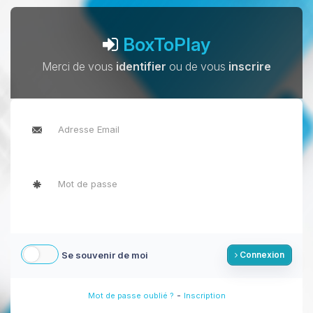
BoxToPlay
Merci de vous
identifier
ou de vous
inscrire
Se souvenir de moi
Connexion
-
Mot de passe oublié ?
Inscription