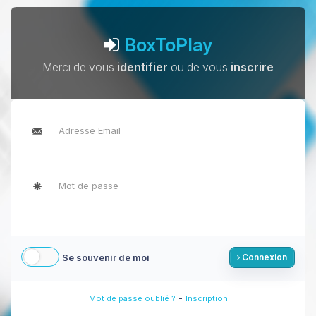
BoxToPlay
Merci de vous
identifier
ou de vous
inscrire
Se souvenir de moi
Connexion
-
Mot de passe oublié ?
Inscription