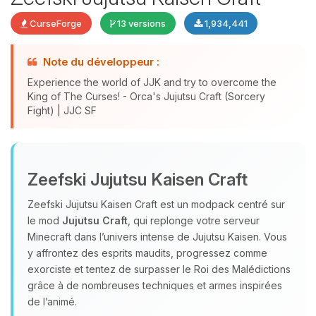
CurseForge
13 versions
1,934,441
Note du développeur :
Experience the world of JJK and try to overcome the
King of The Curses! - Orca's Jujutsu Craft (Sorcery
Fight) | JJC SF
Youpi, enfin quelqu’un pour me
parler ! Moi c’est Choupy, ton petit
Zeefski Jujutsu Kaisen Craft
assistant BoxToPlay. Dis-moi ce dont
tu as besoin et je vais remuer mes
Zeefski Jujutsu Kaisen Craft est un modpack centré sur
petits circuits pour t’aider.
le mod
Jujutsu Craft
, qui replonge votre serveur
10/08/2026 à 20:19
Minecraft dans l’univers intense de Jujutsu Kaisen. Vous
y affrontez des esprits maudits, progressez comme
exorciste et tentez de surpasser le Roi des Malédictions
grâce à de nombreuses techniques et armes inspirées
de l’animé.