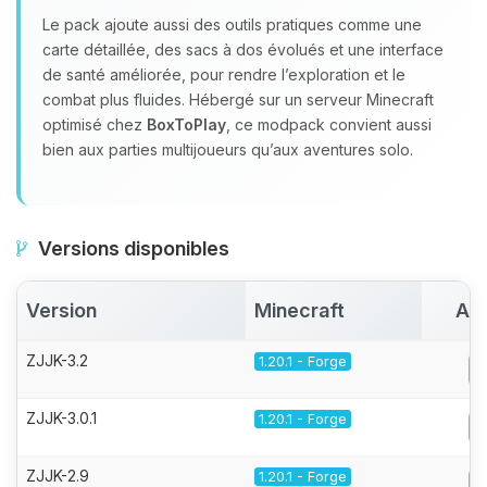
Le pack ajoute aussi des outils pratiques comme une
carte détaillée, des sacs à dos évolués et une interface
de santé améliorée, pour rendre l’exploration et le
combat plus fluides. Hébergé sur un serveur Minecraft
optimisé chez
BoxToPlay
, ce modpack convient aussi
bien aux parties multijoueurs qu’aux aventures solo.
Versions disponibles
Version
Minecraft
Act
ZJJK-3.2
1.20.1 - Forge
ZJJK-3.0.1
1.20.1 - Forge
ZJJK-2.9
1.20.1 - Forge