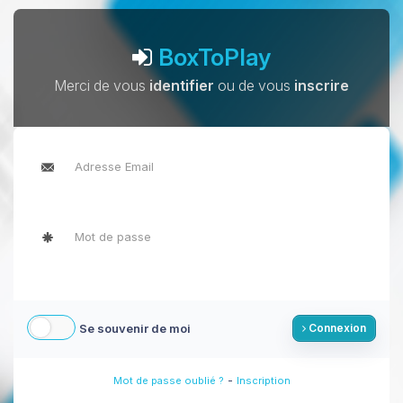
BoxToPlay
Merci de vous
identifier
ou de vous
inscrire
Se souvenir de moi
Connexion
-
Mot de passe oublié ?
Inscription