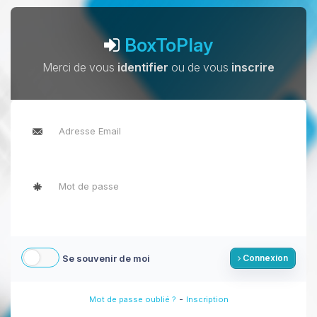
BoxToPlay
Merci de vous
identifier
ou de vous
inscrire
Se souvenir de moi
Connexion
-
Mot de passe oublié ?
Inscription