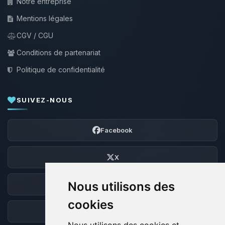
Notre entreprise
Mentions légales
CGV / CGU
Conditions de partenariat
Politique de confidentialité
SUIVEZ-NOUS
Facebook
X
Nous utilisons des
Discord
cookies
Forum