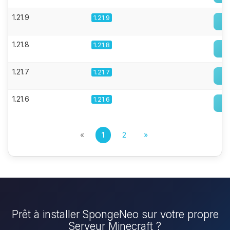
1.21.9
1.21.9
1.21.8
1.21.8
1.21.7
1.21.7
1.21.6
1.21.6
«
1
2
»
Prêt à installer SpongeNeo sur votre propre
Serveur Minecraft ?