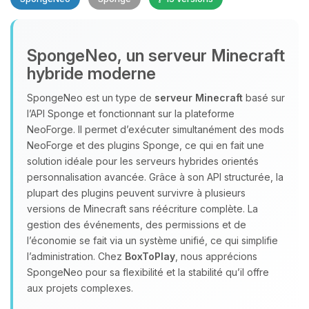
SpongeNeo, un serveur Minecraft
hybride moderne
SpongeNeo est un type de
serveur Minecraft
basé sur
l’API Sponge et fonctionnant sur la plateforme
Youpi, enfin quelqu’un pour me
NeoForge. Il permet d’exécuter simultanément des mods
parler ! Moi c’est Choupy, ton petit
NeoForge et des plugins Sponge, ce qui en fait une
assistant BoxToPlay. Dis-moi ce dont
solution idéale pour les serveurs hybrides orientés
tu as besoin et je vais remuer mes
personnalisation avancée. Grâce à son API structurée, la
petits circuits pour t’aider.
plupart des plugins peuvent survivre à plusieurs
09/08/2026 à 15:59
versions de Minecraft sans réécriture complète. La
gestion des événements, des permissions et de
l’économie se fait via un système unifié, ce qui simplifie
l’administration. Chez
BoxToPlay
, nous apprécions
SpongeNeo pour sa flexibilité et la stabilité qu’il offre
aux projets complexes.