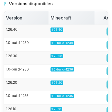
Versions disponibles
Version
Minecraft
Act
1.26.40
1.26.40
1.0-build-1239
1.0-build-1239
1.26.30
1.26.30
1.0-build-1236
1.0-build-1236
1.26.20
1.26.20
1.0-build-1235
1.0-build-1235
1.26.10
1.26.10