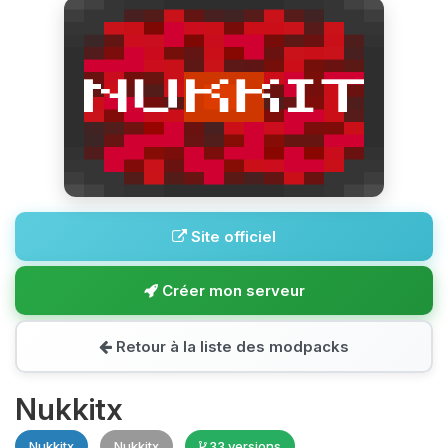
Site officiel
Créer mon serveur
Retour à la liste des modpacks
Nukkitx
Nukkitx
Nukkitx
33 versions