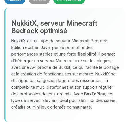
NukkitX, serveur Minecraft
Bedrock optimisé
NukkitX est un type de serveur Minecraft Bedrock
Youpi, enfin quelqu’un pour me
Edition écrit en Java, pensé pour offrir des
parler ! Moi c’est Choupy, ton petit
performances stables et une forte
flexibilité
. Il permet
assistant BoxToPlay. Dis-moi ce dont
d’héberger un serveur Minecraft axé sur les plugins,
tu as besoin et je vais remuer mes
avec une API proche de Bukkit, ce qui facilite le portage
petits circuits pour t’aider.
et la création de fonctionnalités sur mesure. NukkitX se
09/08/2026 à 07:53
distingue par sa gestion légère des ressources, sa
compatibilité multi plateformes et son support régulier
des protocoles de jeux récents. Avec
BoxToPlay
, ce
type de serveur devient idéal pour des mondes survie,
créatifs ou mini jeux orientés communauté.