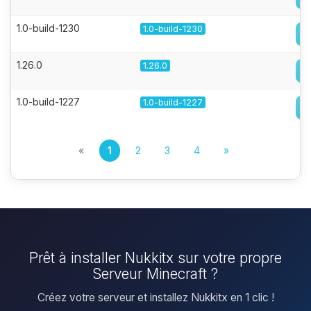
1.0-build-1230
1.0-build-1230
1.26.0
1.26.0
1.0-build-1227
1.0-build-1227
«
1
2
3
4
»
Prêt à installer Nukkitx sur votre propre
Serveur Minecraft ?
Créez votre serveur et installez Nukkitx en 1 clic !