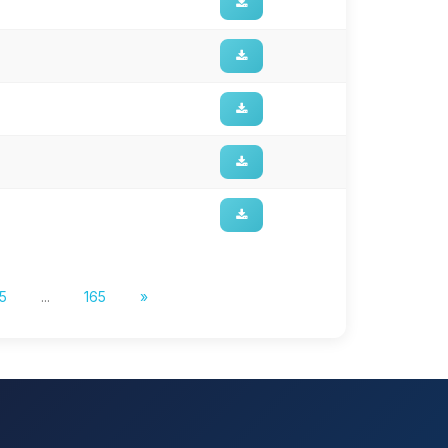
5
...
165
»