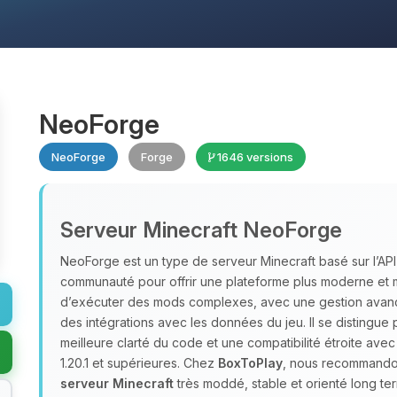
NeoForge
NeoForge
Forge
1646 versions
Serveur Minecraft NeoForge
NeoForge est un type de serveur Minecraft basé sur l’AP
communauté pour offrir une plateforme plus moderne et 
d’exécuter des mods complexes, avec une gestion avan
des intégrations avec les données du jeu. Il se distingue
meilleure clarté du code et une compatibilité étroite ave
1.20.1 et supérieures. Chez
BoxToPlay
, nous recommandon
serveur Minecraft
très moddé, stable et orienté long te