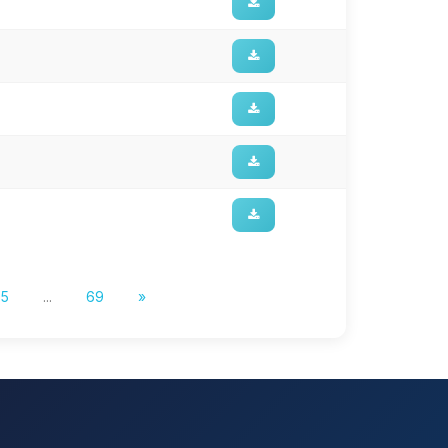
5
...
69
»