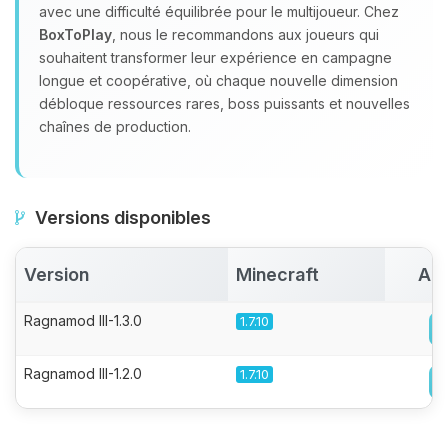
avec une difficulté équilibrée pour le multijoueur. Chez
BoxToPlay
, nous le recommandons aux joueurs qui
souhaitent transformer leur expérience en campagne
longue et coopérative, où chaque nouvelle dimension
débloque ressources rares, boss puissants et nouvelles
chaînes de production.
Versions disponibles
Version
Minecraft
Act
Ragnamod III-1.3.0
1.7.10
Ragnamod III-1.2.0
1.7.10