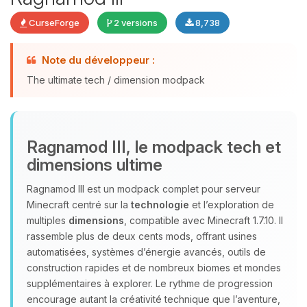
CurseForge
2 versions
8,738
Youpi, enfin quelqu’un pour me
Note du développeur :
parler ! Moi c’est Choupy, ton petit
The ultimate tech / dimension modpack
assistant BoxToPlay. Dis-moi ce dont
tu as besoin et je vais remuer mes
petits circuits pour t’aider.
08/08/2026 à 05:47
Ragnamod III, le modpack tech et
dimensions ultime
Ragnamod III est un modpack complet pour serveur
Minecraft centré sur la
technologie
et l’exploration de
multiples
dimensions
, compatible avec Minecraft 1.7.10. Il
rassemble plus de deux cents mods, offrant usines
automatisées, systèmes d’énergie avancés, outils de
construction rapides et de nombreux biomes et mondes
supplémentaires à explorer. Le rythme de progression
encourage autant la créativité technique que l’aventure,