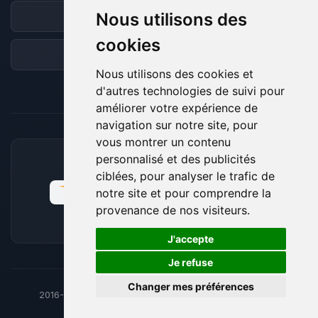
Nous utilisons des
Discord
cookies
Forum
Nous utilisons des cookies et
d'autres technologies de suivi pour
améliorer votre expérience de
navigation sur notre site, pour
vous montrer un contenu
personnalisé et des publicités
MOYENS DE PAIEMENT ACCEPTÉS
ciblées, pour analyser le trafic de
notre site et pour comprendre la
provenance de nos visiteurs.
🍪
J'accepte
Je refuse
Changer mes préférences
2016-26
© BoxToPlay - ByteLogic tous droits réservés