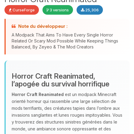
CurseForge
3 versions
25,306
Note du développeur :
Youpi, enfin quelqu’un pour me
A Modpack That Aims To Have Every Single Horror
Related Or Scary Mod Possible While Keeping Things
parler ! Moi c’est Choupy, ton petit
Balanced, By Zeyeo & The Mod Creators
assistant BoxToPlay. Dis-moi ce dont
tu as besoin et je vais remuer mes
petits circuits pour t’aider.
06/08/2026 à 23:21
Horror Craft Reanimated,
l’apogée du survival horrifique
Horror Craft Reanimated
est un modpack Minecraft
orienté horreur qui rassemble une large sélection de
mods terrifiants, des créatures tapies dans l’ombre aux
invasions sanglantes et lunes rouges impitoyables. Vous
y trouverez des structures sinistres générées dans le
monde, une ambiance sonore oppressante et des