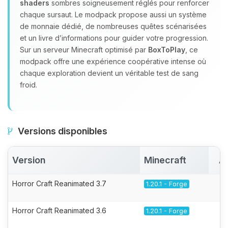
shaders
sombres soigneusement réglés pour renforcer
chaque sursaut. Le modpack propose aussi un système
de monnaie dédié, de nombreuses quêtes scénarisées
et un livre d’informations pour guider votre progression.
Sur un serveur Minecraft optimisé par
BoxToPlay
, ce
modpack offre une expérience coopérative intense où
chaque exploration devient un véritable test de sang
froid.
Versions disponibles
Version
Minecraft
A
Horror Craft Reanimated 3.7
1.20.1 - Forge
Horror Craft Reanimated 3.6
1.20.1 - Forge