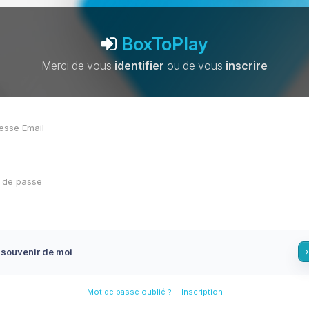
BoxToPlay
Merci de vous
identifier
ou de vous
inscrire
 souvenir de moi
-
Mot de passe oublié ?
Inscription