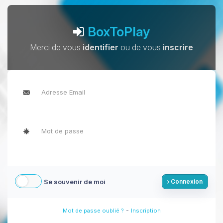
BoxToPlay
Merci de vous
identifier
ou de vous
inscrire
Se souvenir de moi
Connexion
-
Mot de passe oublié ?
Inscription