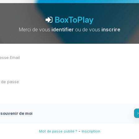
BoxToPlay
Merci de vous
identifier
ou de vous
inscrire
 souvenir de moi
-
Mot de passe oublié ?
Inscription