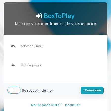
BoxToPlay
Merci de vous
identifier
ou de vous
inscrire
Se souvenir de moi
Connexion
-
Mot de passe oublié ?
Inscription