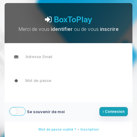
BoxToPlay
Merci de vous
identifier
ou de vous
inscrire
Se souvenir de moi
Connexion
-
Mot de passe oublié ?
Inscription