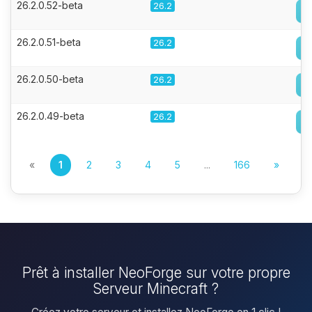
26.2.0.52-beta
26.2
26.2.0.51-beta
26.2
26.2.0.50-beta
26.2
26.2.0.49-beta
26.2
«
1
2
3
4
5
...
166
»
Prêt à installer NeoForge sur votre propre
Serveur Minecraft ?