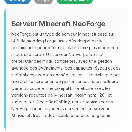
Serveur Minecraft NeoForge
NeoForge est un type de serveur Minecraft basé sur
l’API de modding Forge, mais développé par la
communauté pour offrir une plateforme plus moderne et
Youpi, enfin quelqu’un pour me
mieux structurée. Un serveur NeoForge permet
parler ! Moi c’est Choupy, ton petit
assistant BoxToPlay. Dis-moi ce dont
d’exécuter des mods complexes, avec une gestion
tu as besoin et je vais remuer mes
avancée des événements, des capacités réseau et des
petits circuits pour t’aider.
intégrations avec les données du jeu. Il se distingue par
une architecture orientée performances, une meilleure
10/08/2026 à 09:25
clarté du code et une compatibilité étroite avec les
versions récentes de Minecraft, notamment 1.20.1 et
supérieures. Chez
BoxToPlay
, nous recommandons
NeoForge pour les joueurs qui veulent un
serveur
Minecraft
très moddé, stable et orienté long terme.