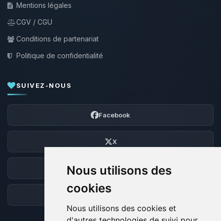
Mentions légales
CGV / CGU
Conditions de partenariat
Politique de confidentialité
SUIVEZ-NOUS
Facebook
X
Nous utilisons des
Discord
cookies
Forum
Nous utilisons des cookies et
d'autres technologies de suivi pour