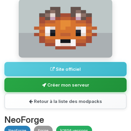
Site officiel
Créer mon serveur
Retour à la liste des modpacks
NeoForge
NeoForge
Forge
1656 versions