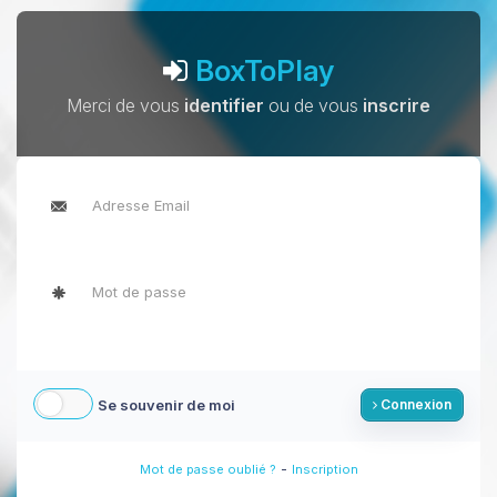
BoxToPlay
Merci de vous
identifier
ou de vous
inscrire
Se souvenir de moi
Connexion
-
Mot de passe oublié ?
Inscription