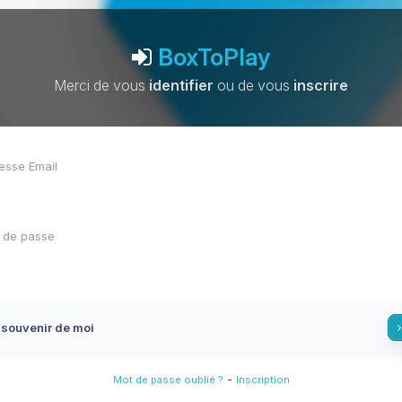
BoxToPlay
Merci de vous
identifier
ou de vous
inscrire
 souvenir de moi
-
Mot de passe oublié ?
Inscription