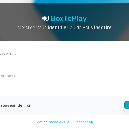
BoxToPlay
Merci de vous
identifier
ou de vous
inscrire
 souvenir de moi
-
Mot de passe oublié ?
Inscription