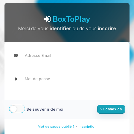
BoxToPlay
Merci de vous
identifier
ou de vous
inscrire
Se souvenir de moi
Connexion
-
Mot de passe oublié ?
Inscription