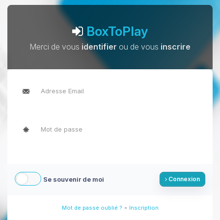
BoxToPlay
Merci de vous
identifier
ou de vous
inscrire
Se souvenir de moi
Connexion
-
Mot de passe oublié ?
Inscription