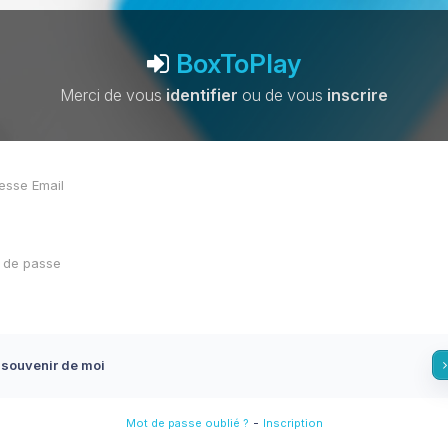
BoxToPlay
Merci de vous
identifier
ou de vous
inscrire
 souvenir de moi
-
Mot de passe oublié ?
Inscription