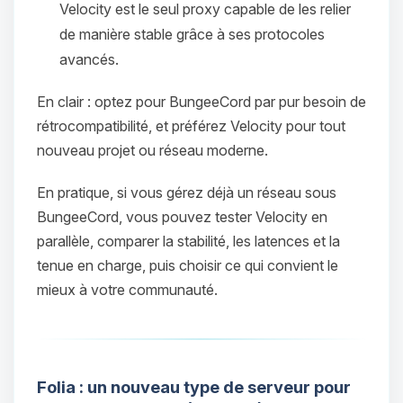
Velocity est le seul proxy capable de les relier
de manière stable grâce à ses protocoles
avancés.
En clair : optez pour BungeeCord par pur besoin de
rétrocompatibilité, et préférez Velocity pour tout
nouveau projet ou réseau moderne.
En pratique, si vous gérez déjà un réseau sous
Youpi, enfin quelqu’un pour me
BungeeCord, vous pouvez tester Velocity en
parler ! Moi c’est Choupy, ton petit
parallèle, comparer la stabilité, les latences et la
assistant BoxToPlay. Dis-moi ce dont
tenue en charge, puis choisir ce qui convient le
tu as besoin et je vais remuer mes
mieux à votre communauté.
petits circuits pour t’aider.
07/08/2026 à 23:20
Folia : un nouveau type de serveur pour