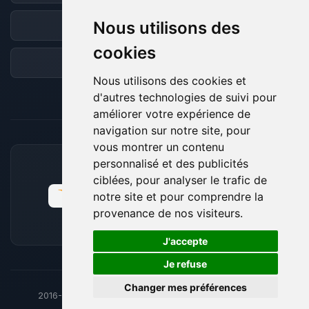
Nous utilisons des
Discord
cookies
Forum
Nous utilisons des cookies et
d'autres technologies de suivi pour
améliorer votre expérience de
navigation sur notre site, pour
vous montrer un contenu
personnalisé et des publicités
MOYENS DE PAIEMENT ACCEPTÉS
ciblées, pour analyser le trafic de
notre site et pour comprendre la
provenance de nos visiteurs.
🍪
J'accepte
Je refuse
Changer mes préférences
2016-26
© BoxToPlay - ByteLogic tous droits réservés