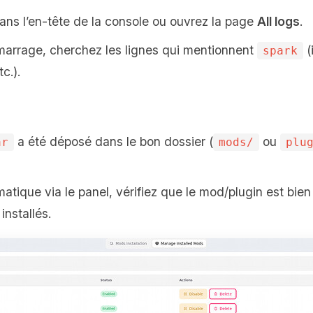
ns l’en‑tête de la console ou ouvrez la page
All logs
.
marrage, cherchez les lignes qui mentionnent
(
spark
c.).
a été déposé dans le bon dossier (
ou
ar
mods/
plu
matique via le panel, vérifiez que le mod/plugin est bien
nstallés.