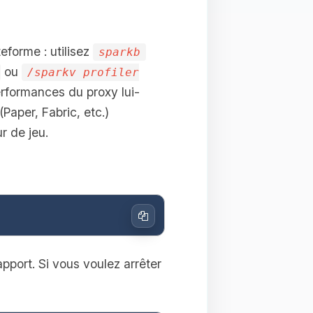
eforme : utilisez
sparkb
ou
/sparkv profiler
erformances du proxy lui-
Paper, Fabric, etc.)
r de jeu.
Copier
apport. Si vous voulez arrêter