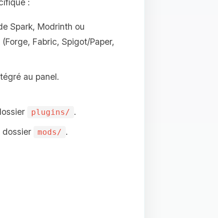
ifique :
l de Spark, Modrinth ou
 (Forge, Fabric, Spigot/Paper,
tégré au panel.
dossier
.
plugins/
e dossier
.
mods/