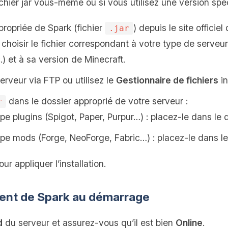
fichier jar vous-même ou si vous utilisez une version spéc
propriée de Spark (fichier
) depuis le site officie
.jar
 choisir le fichier correspondant à votre type de serveur
) et à sa version de Minecraft.
rveur via FTP ou utilisez le
Gestionnaire de fichiers
in
dans le dossier approprié de votre serveur :
r
pe plugins (Spigot, Paper, Purpur…) : placez-le dans le 
ype mods (Forge, NeoForge, Fabric…) : placez-le dans l
ur appliquer l’installation.
ement de Spark au démarrage
d
du serveur et assurez‑vous qu’il est bien
Online
.