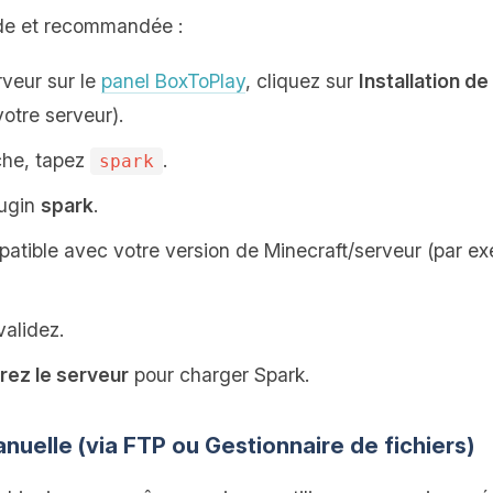
ide et recommandée :
veur sur le
panel BoxToPlay
, cliquez sur
Installation d
votre serveur).
che, tapez
.
spark
lugin
spark
.
patible avec votre version de Minecraft/serveur (par ex
validez.
ez le serveur
pour charger Spark.
manuelle (via FTP ou Gestionnaire de fichiers)