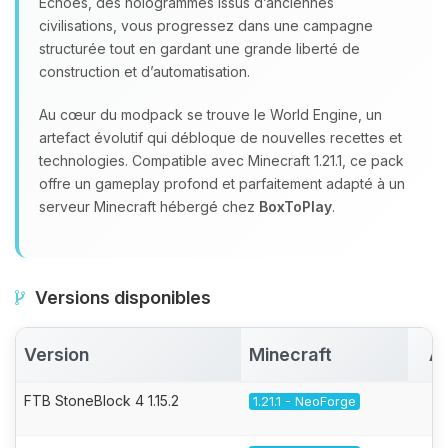
Echoes, des hologrammes issus d’anciennes
civilisations, vous progressez dans une campagne
structurée tout en gardant une grande liberté de
construction et d’automatisation.
Au cœur du modpack se trouve le World Engine, un
artefact évolutif qui débloque de nouvelles recettes et
technologies. Compatible avec Minecraft 1.21.1, ce pack
offre un gameplay profond et parfaitement adapté à un
serveur Minecraft hébergé chez
BoxToPlay
.
Versions disponibles
Version
Minecraft
Ac
FTB StoneBlock 4 1.15.2
1.21.1 - NeoForge