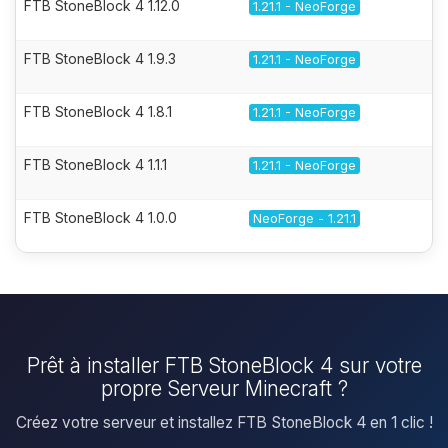
FTB StoneBlock 4 1.12.0
1.21.1 - NeoForge
FTB StoneBlock 4 1.9.3
1.21.1 - NeoForge
FTB StoneBlock 4 1.8.1
1.21.1 - NeoForge
FTB StoneBlock 4 1.1.1
1.21.1 - NeoForge
FTB StoneBlock 4 1.0.0
NeoForge - 1.21.1
Prêt à installer FTB StoneBlock 4 sur votre
propre Serveur Minecraft ?
Créez votre serveur et installez FTB StoneBlock 4 en 1 clic !