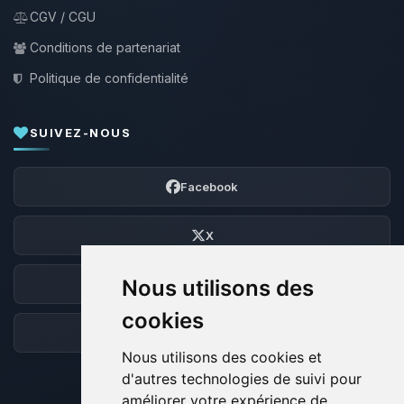
CGV / CGU
Conditions de partenariat
Politique de confidentialité
SUIVEZ-NOUS
Facebook
X
Nous utilisons des
Discord
cookies
Forum
Nous utilisons des cookies et
d'autres technologies de suivi pour
améliorer votre expérience de