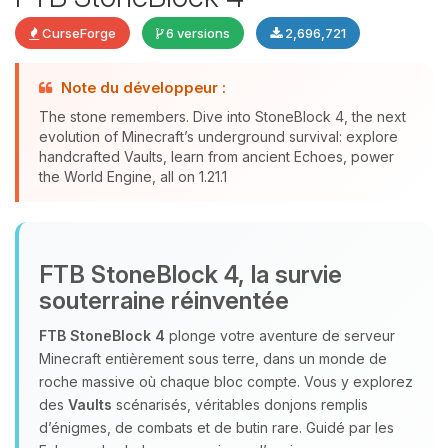
CurseForge
6 versions
2,696,721
Note du développeur :
The stone remembers. Dive into StoneBlock 4, the next
evolution of Minecraft’s underground survival: explore
Youpi, enfin quelqu’un pour me
handcrafted Vaults, learn from ancient Echoes, power
the World Engine, all on 1.21.1
parler ! Moi c’est Choupy, ton petit
assistant BoxToPlay. Dis-moi ce dont
tu as besoin et je vais remuer mes
petits circuits pour t’aider.
FTB StoneBlock 4, la survie
06/08/2026 à 06:01
souterraine réinventée
FTB StoneBlock 4
plonge votre aventure de serveur
Minecraft entièrement sous terre, dans un monde de
roche massive où chaque bloc compte. Vous y explorez
des
Vaults
scénarisés, véritables donjons remplis
d’énigmes, de combats et de butin rare. Guidé par les