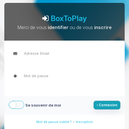
BoxToPlay
Merci de vous
identifier
ou de vous
inscrire
Se souvenir de moi
Connexion
-
Mot de passe oublié ?
Inscription