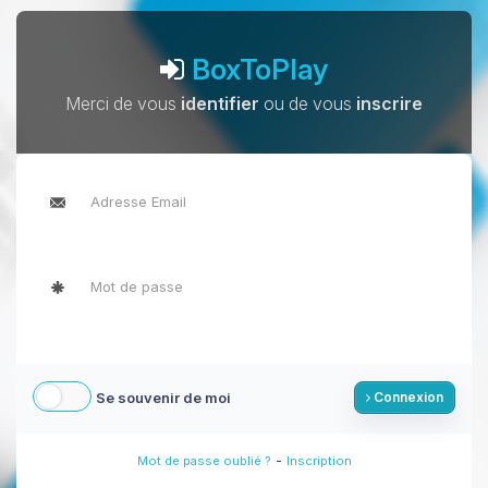
BoxToPlay
Merci de vous
identifier
ou de vous
inscrire
Se souvenir de moi
Connexion
-
Mot de passe oublié ?
Inscription