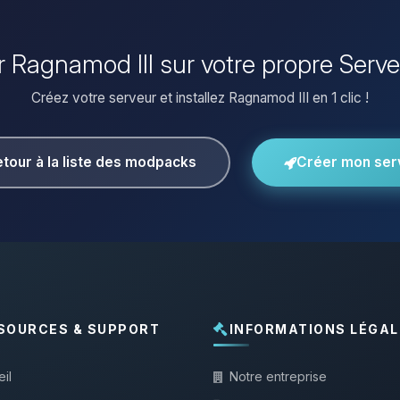
er Ragnamod III sur votre propre Serv
Créez votre serveur et installez Ragnamod III en 1 clic !
tour à la liste des modpacks
Créer mon ser
SOURCES & SUPPORT
INFORMATIONS LÉGAL
il
Notre entreprise