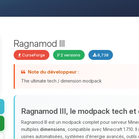
Ragnamod III
CurseForge
2 versions
8,738
Note du développeur :
The ultimate tech / dimension modpack
Ragnamod III, le modpack tech et 
Ragnamod III est un modpack complet pour serveur Minecr
multiples
dimensions
, compatible avec Minecraft 1.7.10. 
usines automatisées, systèmes d’énergie avancés, outils