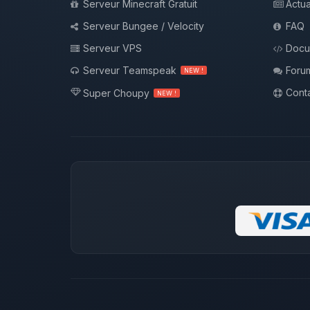
Serveur Minecraft Gratuit
Actua
Serveur Bungee / Velocity
FAQ
Serveur VPS
Docu
Serveur Teamspeak
Foru
NEW !
Conta
Super Choupy
NEW !