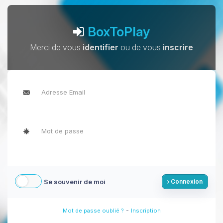
BoxToPlay
Merci de vous
identifier
ou de vous
inscrire
Se souvenir de moi
Connexion
-
Mot de passe oublié ?
Inscription