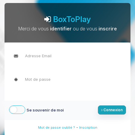
BoxToPlay
Merci de vous
identifier
ou de vous
inscrire
Se souvenir de moi
Connexion
-
Mot de passe oublié ?
Inscription