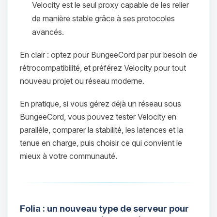
Velocity est le seul proxy capable de les relier
de manière stable grâce à ses protocoles
avancés.
En clair : optez pour BungeeCord par pur besoin de
rétrocompatibilité, et préférez Velocity pour tout
nouveau projet ou réseau moderne.
En pratique, si vous gérez déjà un réseau sous
Youpi, enfin quelqu’un pour me
BungeeCord, vous pouvez tester Velocity en
parler ! Moi c’est Choupy, ton petit
parallèle, comparer la stabilité, les latences et la
assistant BoxToPlay. Dis-moi ce dont
tenue en charge, puis choisir ce qui convient le
tu as besoin et je vais remuer mes
mieux à votre communauté.
petits circuits pour t’aider.
07/08/2026 à 19:24
Folia : un nouveau type de serveur pour