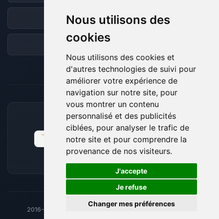
Nous utilisons des
Discord
cookies
Forum
Nous utilisons des cookies et
d'autres technologies de suivi pour
améliorer votre expérience de
navigation sur notre site, pour
vous montrer un contenu
personnalisé et des publicités
MOYENS DE PAIEMENT ACCEPTÉS
ciblées, pour analyser le trafic de
notre site et pour comprendre la
provenance de nos visiteurs.
🍪
J'accepte
Je refuse
Changer mes préférences
2016-26
© BoxToPlay - ByteLogic tous droits réservés