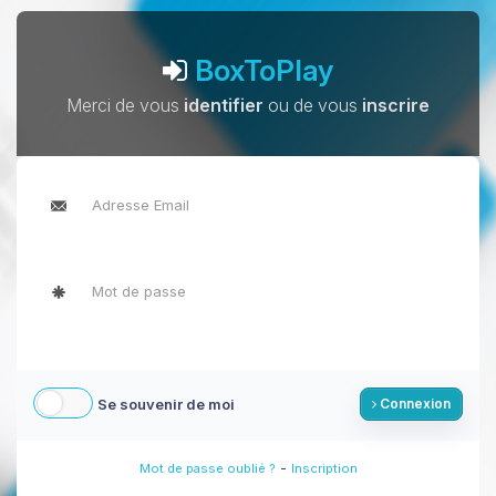
BoxToPlay
Merci de vous
identifier
ou de vous
inscrire
Se souvenir de moi
Connexion
-
Mot de passe oublié ?
Inscription