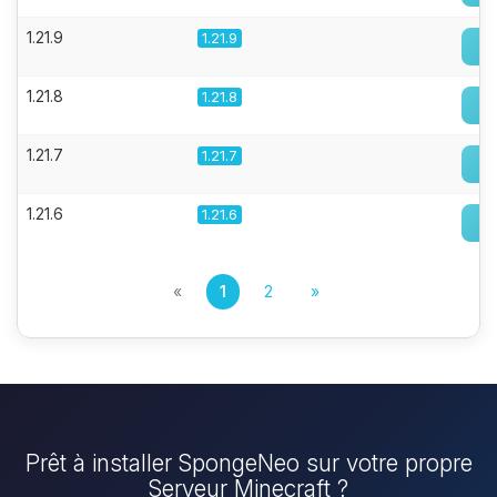
1.21.9
1.21.9
1.21.8
1.21.8
1.21.7
1.21.7
1.21.6
1.21.6
«
1
2
»
Prêt à installer SpongeNeo sur votre propre
Serveur Minecraft ?