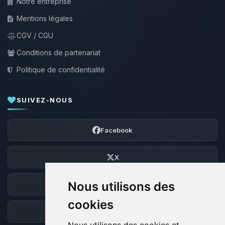
Notre entreprise
Mentions légales
CGV / CGU
Conditions de partenariat
Politique de confidentialité
SUIVEZ-NOUS
Facebook
X
Nous utilisons des
Discord
cookies
Forum