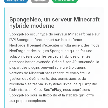
SpongeNeo, un serveur Minecraft
hybride moderne
SpongeNeo est un type de
serveur Minecraft
basé sur
l’API Sponge et fonctionnant sur la plateforme
Youpi, enfin quelqu’un pour me
NeoForge. Il permet d’exécuter simultanément des mods
parler ! Moi c’est Choupy, ton petit
NeoForge et des plugins Sponge, ce qui en fait une
assistant BoxToPlay. Dis-moi ce dont
solution idéale pour les serveurs hybrides orientés
tu as besoin et je vais remuer mes
personnalisation avancée. Grâce à son API structurée, la
petits circuits pour t’aider.
plupart des plugins peuvent survivre à plusieurs
06/08/2026 à 08:44
versions de Minecraft sans réécriture complète. La
gestion des événements, des permissions et de
l’économie se fait via un système unifié, ce qui simplifie
l’administration. Chez
BoxToPlay
, nous apprécions
SpongeNeo pour sa flexibilité et la stabilité qu’il offre
aux projets complexes.