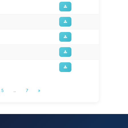
5
...
7
»