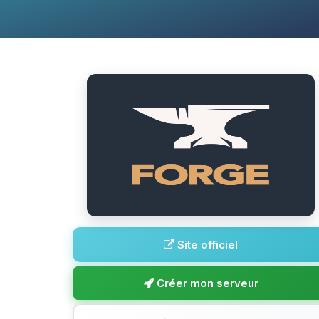
Site officiel
Créer mon serveur