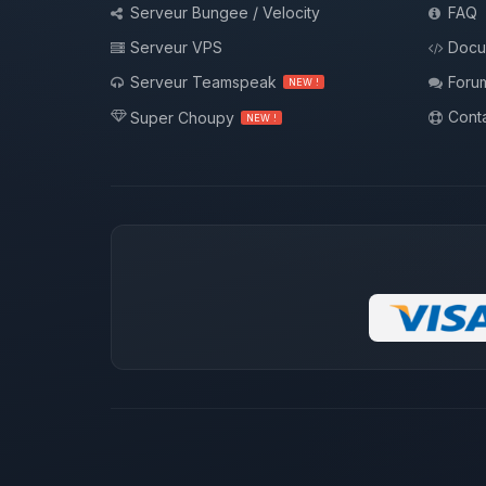
Serveur Bungee / Velocity
FAQ
Serveur VPS
Docu
Serveur Teamspeak
Foru
NEW !
Conta
Super Choupy
NEW !