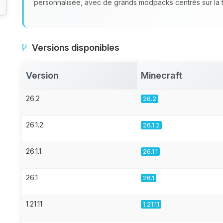
personnalisée, avec de grands modpacks centrés sur la te
Versions disponibles
Version
Minecraft
26.2
26.2
26.1.2
26.1.2
26.1.1
26.1.1
26.1
26.1
1.21.11
1.21.11