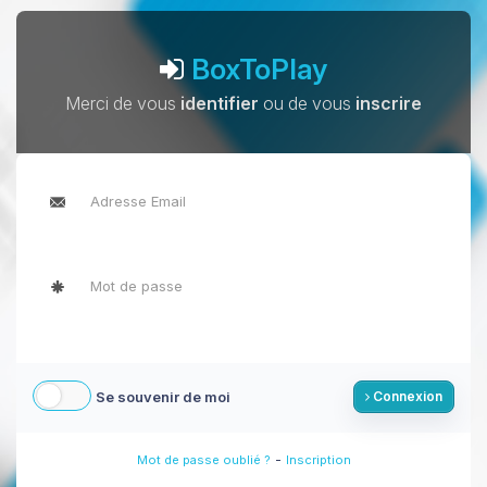
BoxToPlay
Merci de vous
identifier
ou de vous
inscrire
Se souvenir de moi
Connexion
-
Mot de passe oublié ?
Inscription