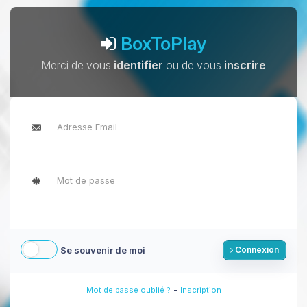
BoxToPlay
Merci de vous
identifier
ou de vous
inscrire
Se souvenir de moi
Connexion
-
Mot de passe oublié ?
Inscription