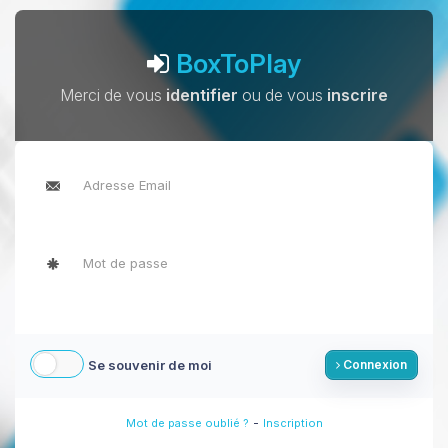
BoxToPlay
Merci de vous
identifier
ou de vous
inscrire
Se souvenir de moi
Connexion
-
Mot de passe oublié ?
Inscription