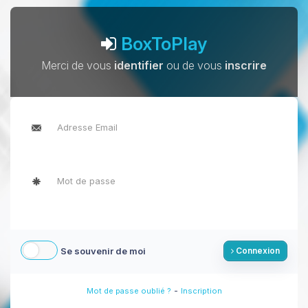
BoxToPlay
Merci de vous
identifier
ou de vous
inscrire
Se souvenir de moi
Connexion
-
Mot de passe oublié ?
Inscription