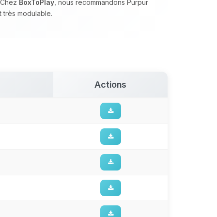
. Chez
BoxToPlay
, nous recommandons Purpur
 très modulable.
Actions