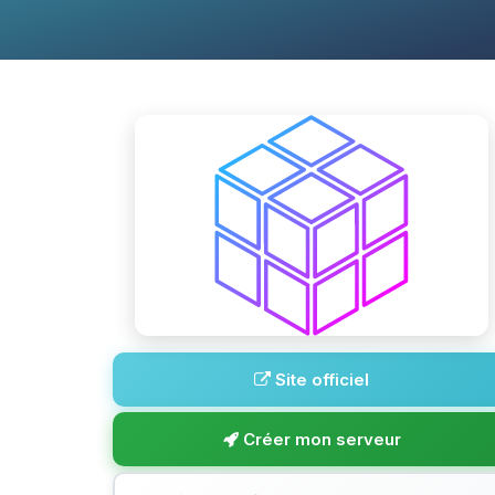
Site officiel
Créer mon serveur