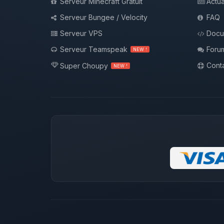
Serveur Minecraft Gratuit
Actua
Serveur Bungee / Velocity
FAQ
Serveur VPS
Docu
Serveur Teamspeak
Foru
NEW !
Conta
Super Choupy
NEW !