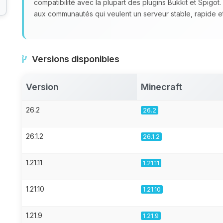
compatibilité avec la plupart des plugins Bukkit et Spigot
aux communautés qui veulent un serveur stable, rapide et
Versions disponibles
Version
Minecraft
26.2
26.2
26.1.2
26.1.2
1.21.11
1.21.11
1.21.10
1.21.10
1.21.9
1.21.9