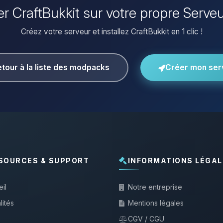
ler CraftBukkit sur votre propre Serve
Créez votre serveur et installez CraftBukkit en 1 clic !
tour à la liste des modpacks
Créer mon ser
SOURCES & SUPPORT
INFORMATIONS LÉGAL
il
Notre entreprise
lités
Mentions légales
CGV / CGU