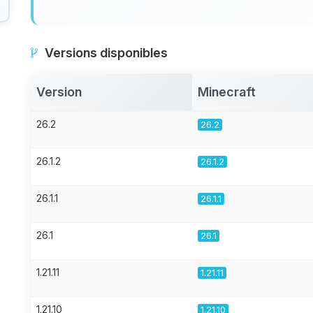
Versions disponibles
Version
Minecraft
26.2
26.2
26.1.2
26.1.2
26.1.1
26.1.1
26.1
26.1
1.21.11
1.21.11
1.21.10
1.21.10