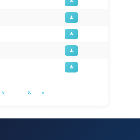
5
...
8
»