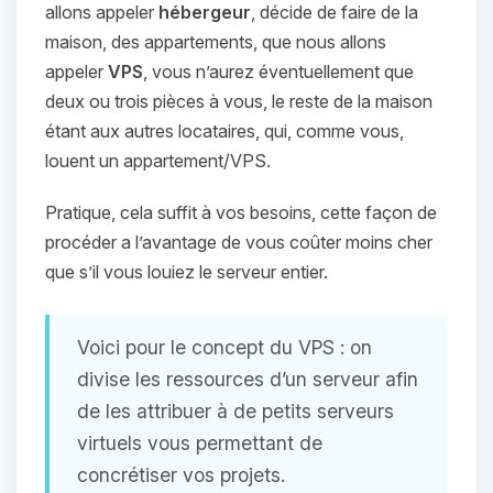
allons appeler
hébergeur
, décide de faire de la
maison, des appartements, que nous allons
appeler
VPS
, vous n’aurez éventuellement que
deux ou trois pièces à vous, le reste de la
maison
étant aux autres locataires, qui, comme vous,
louent un appartement/VPS.
Youpi, enfin quelqu’un pour me
Pratique, cela suffit à vos besoins, cette façon de
parler ! Moi c’est Choupy, ton petit
procéder a l’avantage de vous coûter moins cher
assistant BoxToPlay. Dis-moi ce dont
tu as besoin et je vais remuer mes
que s’il vous louiez le serveur entier.
petits circuits pour t’aider.
06/08/2026 à 20:39
Voici pour le concept du VPS : on
divise les ressources d’un serveur afin
de les attribuer à de petits serveurs
virtuels vous permettant de
concrétiser vos projets.