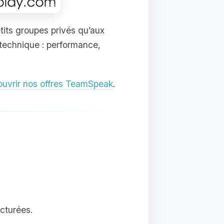
etits groupes privés qu’aux
echnique : performance,
uvrir nos offres TeamSpeak
.
ucturées.