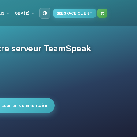
IS
GBP (£)
ESPACE CLIENT
otre serveur TeamSpeak
isser un commentaire