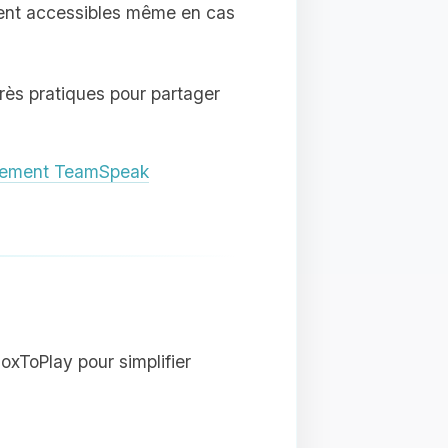
tent accessibles même en cas
très pratiques pour partager
gement TeamSpeak
xToPlay pour simplifier