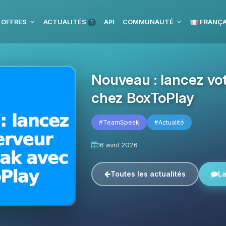
 OFFRES
ACTUALITÉS
API
COMMUNAUTÉ
FRANÇA
1
Nouveau : lancez v
chez BoxToPlay
#TeamSpeak
#Actualité
16 avril 2026
Toutes les actualités
La