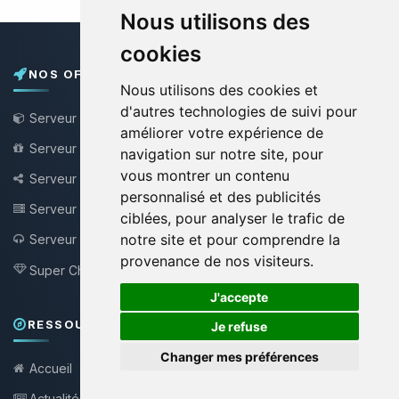
Nous utilisons des
cookies
NOS OFFRES
Nous utilisons des cookies et
d'autres technologies de suivi pour
Serveur Minecraft
améliorer votre expérience de
Serveur Minecraft Gratuit
navigation sur notre site, pour
vous montrer un contenu
Serveur Bungee / Velocity
personnalisé et des publicités
Serveur VPS
ciblées, pour analyser le trafic de
notre site et pour comprendre la
Serveur Teamspeak
NEW !
provenance de nos visiteurs.
Super Choupy
NEW !
🍪
J'accepte
RESSOURCES & SUPPORT
Je refuse
Changer mes préférences
Accueil
Actualités