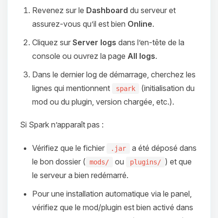
Revenez sur le
Dashboard
du serveur et
assurez‑vous qu’il est bien
Online
.
Cliquez sur
Server logs
dans l’en‑tête de la
console ou ouvrez la page
All logs
.
Dans le dernier log de démarrage, cherchez les
lignes qui mentionnent
(initialisation du
spark
mod ou du plugin, version chargée, etc.).
Si Spark n’apparaît pas :
Vérifiez que le fichier
a été déposé dans
.jar
le bon dossier (
ou
) et que
mods/
plugins/
le serveur a bien redémarré.
Pour une installation automatique via le panel,
vérifiez que le mod/plugin est bien activé dans
Youpi, enfin quelqu’un pour me