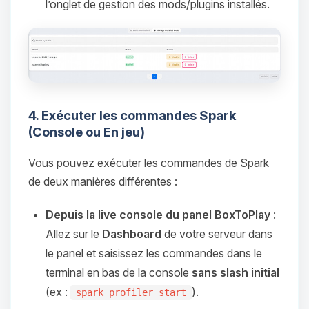
parler ! Moi c’est Choupy, ton petit
l’onglet de gestion des mods/plugins installés.
assistant BoxToPlay. Dis-moi ce dont
tu as besoin et je vais remuer mes
petits circuits pour t’aider.
07/08/2026 à 14:42
4. Exécuter les commandes Spark
(Console ou En jeu)
Vous pouvez exécuter les commandes de Spark
de deux manières différentes :
Depuis la live console du panel BoxToPlay
:
Allez sur le
Dashboard
de votre serveur dans
le panel et saisissez les commandes dans le
terminal en bas de la console
sans slash initial
(ex :
).
spark profiler start